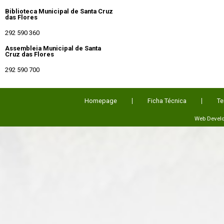
Biblioteca Municipal de Santa Cruz
das Flores
292 590 360
Assembleia Municipal de Santa
Cruz das Flores
292 590 700
Homepage
Ficha Técnica
Te
Web Devel