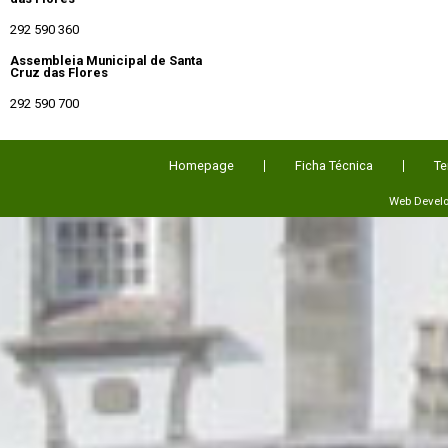
292 590 360
Assembleia Municipal de Santa
Cruz das Flores
292 590 700
Homepage
Ficha Técnica
Te
Web Devel