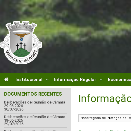
Institucional
Informação Regular
Económica
DOCUMENTOS RECENTES
Informação
Deliberações de Reunião de Câmara
29-06-2026
30/07/2026
Deliberações de Reunião de Câmara
18-06-2026
29/07/2026