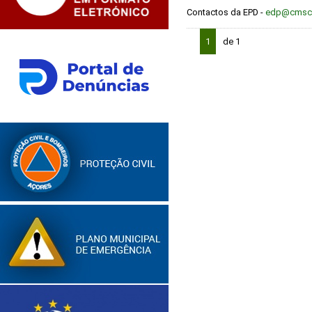
Contactos da EPD -
edp@cmscf
1
de 1