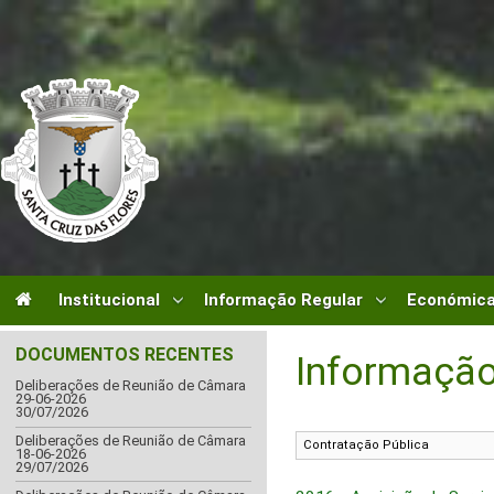
Institucional
Informação Regular
Económica
DOCUMENTOS RECENTES
Informação
Deliberações de Reunião de Câmara
29-06-2026
30/07/2026
Deliberações de Reunião de Câmara
18-06-2026
29/07/2026