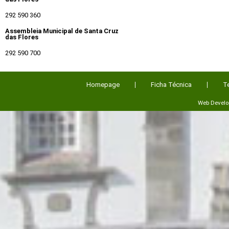
292 590 360
Assembleia Municipal de Santa Cruz
das Flores
292 590 700
Homepage
Ficha Técnica
T
Web Devel