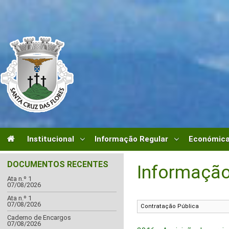
Institucional
Informação Regular
Económica
DOCUMENTOS RECENTES
Informação
Ata n.º 1
07/08/2026
Ata n.º 1
07/08/2026
Caderno de Encargos
07/08/2026