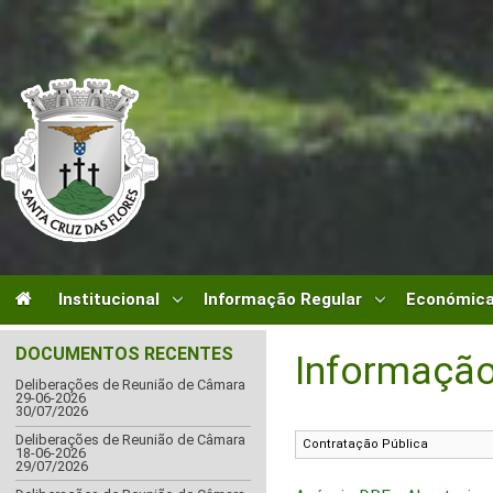
Institucional
Informação Regular
Económica
DOCUMENTOS RECENTES
Informação
Deliberações de Reunião de Câmara
29-06-2026
30/07/2026
Deliberações de Reunião de Câmara
18-06-2026
29/07/2026