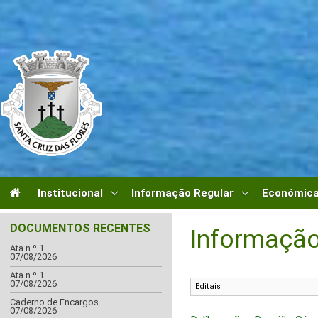
Institucional
Informação Regular
Económica
DOCUMENTOS RECENTES
Informação
Ata n.º 1
07/08/2026
Ata n.º 1
07/08/2026
Caderno de Encargos
07/08/2026