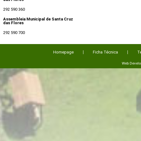
292 590 360
Assembleia Municipal de Santa Cruz
das Flores
292 590 700
Homepage
Ficha Técnica
T
Web Devel