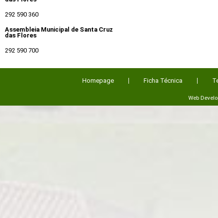
292 590 360
Assembleia Municipal de Santa Cruz
das Flores
292 590 700
Homepage
Ficha Técnica
T
Web Devel