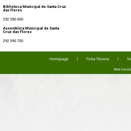
Biblioteca Municipal de Santa Cruz
das Flores
292 590 360
Assembleia Municipal de Santa
Cruz das Flores
292 590 700
Homepage
Ficha Técnica
Te
Web Devel