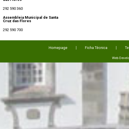
292 590 360
Assembleia Municipal de Santa
Cruz das Flores
292 590 700
Homepage
Ficha Técnica
Te
Web Devel