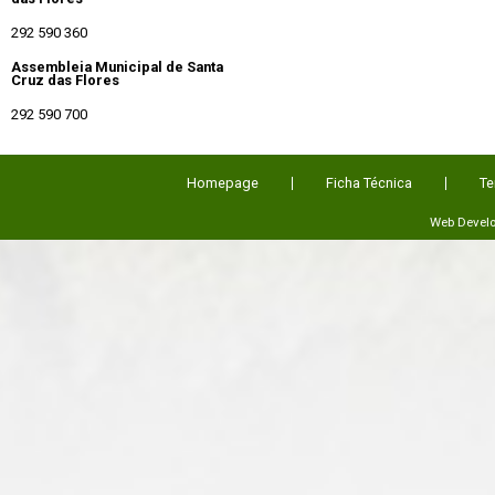
292 590 360
Assembleia Municipal de Santa
Cruz das Flores
292 590 700
Homepage
Ficha Técnica
Te
Web Devel