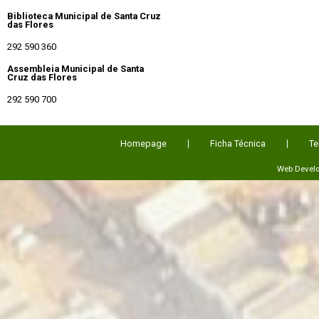
Biblioteca Municipal de Santa Cruz
das Flores
292 590 360
Assembleia Municipal de Santa
Cruz das Flores
292 590 700
Homepage
Ficha Técnica
Te
Web Devel