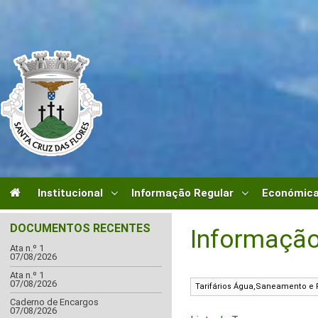
Institucional
Informação Regular
Económica
DOCUMENTOS RECENTES
Informação
Ata n.º 1
07/08/2026
Ata n.º 1
07/08/2026
Caderno de Encargos
07/08/2026