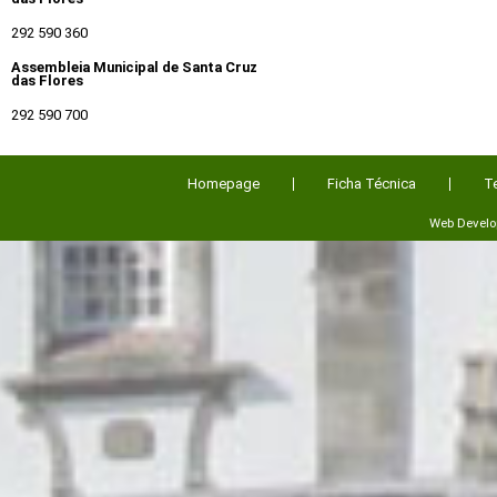
292 590 360
Assembleia Municipal de Santa Cruz
das Flores
292 590 700
Homepage
Ficha Técnica
T
Web Devel