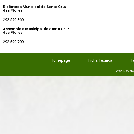
Biblioteca Municipal de Santa Cruz
das Flores
292 590 360
Assembleia Municipal de Santa Cruz
das Flores
292 590 700
Homepage
Ficha Técnica
T
Web Devel