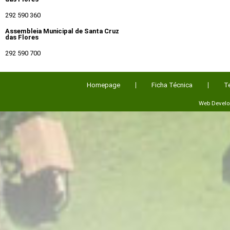
292 590 360
Assembleia Municipal de Santa Cruz
das Flores
292 590 700
Homepage
Ficha Técnica
T
Web Devel