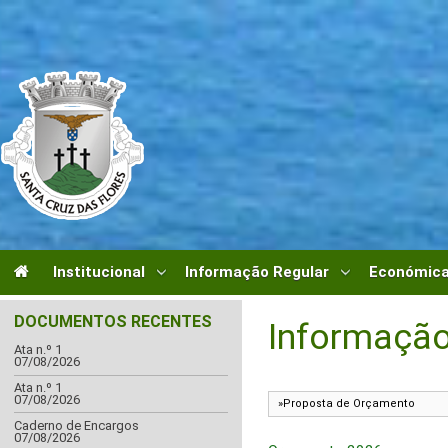
Institucional
Informação Regular
Económica
DOCUMENTOS RECENTES
Informação
Ata n.º 1
07/08/2026
Ata n.º 1
07/08/2026
Caderno de Encargos
07/08/2026