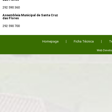
292 590 360
Assembleia Municipal de Santa Cruz
das Flores
292 590 700
Homepage
Ficha Técnica
T
Web Devel