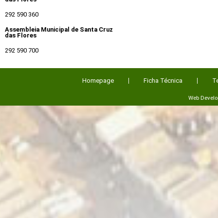
292 590 360
Assembleia Municipal de Santa Cruz
das Flores
292 590 700
Homepage
Ficha Técnica
T
Web Devel