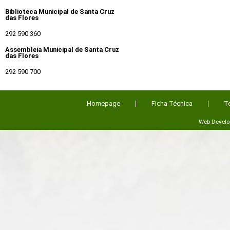
Biblioteca Municipal de Santa Cruz
das Flores
292 590 360
Assembleia Municipal de Santa Cruz
das Flores
292 590 700
Homepage
Ficha Técnica
T
Web Devel